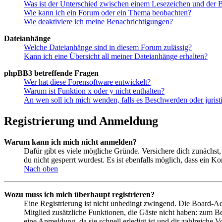
Was ist der Unterschied zwischen einem Lesezeichen und der
Wie kann ich ein Forum oder ein Thema beobachten?
Wie deaktiviere ich meine Benachrichtigungen?
Dateianhänge
Welche Dateianhänge sind in diesem Forum zulässig?
Kann ich eine Übersicht all meiner Dateianhänge erhalten?
phpBB3 betreffende Fragen
Wer hat diese Forensoftware entwickelt?
Warum ist Funktion x oder y nicht enthalten?
An wen soll ich mich wenden, falls es Beschwerden oder juris
Registrierung und Anmeldung
Warum kann ich mich nicht anmelden?
Dafür gibt es viele mögliche Gründe. Versichere dich zunächst,
du nicht gesperrt wurdest. Es ist ebenfalls möglich, dass ein K
Nach oben
Wozu muss ich mich überhaupt registrieren?
Eine Registrierung ist nicht unbedingt zwingend. Die Board-Admin
Mitglied zusätzliche Funktionen, die Gäste nicht haben: zum Be
eine Anmeldung, da sie schnell erledigt ist und dir zahlreiche Vo