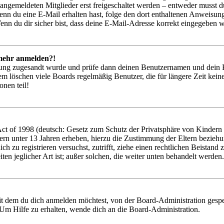
 angemeldeten Mitglieder erst freigeschaltet werden – entweder musst du
. Wenn du eine E-Mail erhalten hast, folge den dort enthaltenen Anweis
nn du dir sicher bist, dass deine E-Mail-Adresse korrekt eingegeben w
t mehr anmelden?!
rierung zugesandt wurde und prüfe dann deinen Benutzernamen und dein 
em löschen viele Boards regelmäßig Benutzer, die für längere Zeit kei
onen teil!
 of 1998 (deutsch: Gesetz zum Schutz der Privatsphäre von Kindern im
ern unter 13 Jahren erheben, hierzu die Zustimmung der Eltern bezieh
 dich zu registrieren versuchst, zutrifft, ziehe einen rechtlichen Beist
ten jeglicher Art ist; außer solchen, die weiter unten behandelt werden.
it dem du dich anmelden möchtest, von der Board-Administration gespe
Um Hilfe zu erhalten, wende dich an die Board-Administration.