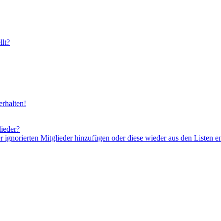
lt?
rhalten!
lieder?
er ignorierten Mitglieder hinzufügen oder diese wieder aus den Listen e