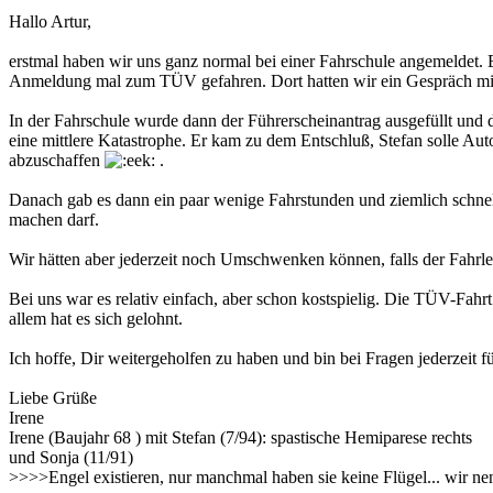
Hallo Artur,
erstmal haben wir uns ganz normal bei einer Fahrschule angemeldet. E
Anmeldung mal zum TÜV gefahren. Dort hatten wir ein Gespräch mit 
In der Fahrschule wurde dann der Führerscheinantrag ausgefüllt und 
eine mittlere Katastrophe. Er kam zu dem Entschluß, Stefan solle Auto
abzuschaffen
.
Danach gab es dann ein paar wenige Fahrstunden und ziemlich schne
machen darf.
Wir hätten aber jederzeit noch Umschwenken können, falls der Fahrle
Bei uns war es relativ einfach, aber schon kostspielig. Die TÜV-Fahrt 
allem hat es sich gelohnt.
Ich hoffe, Dir weitergeholfen zu haben und bin bei Fragen jederzeit f
Liebe Grüße
Irene
Irene (Baujahr 68 ) mit Stefan (7/94): spastische Hemiparese rechts
und Sonja (11/91)
>>>>Engel existieren, nur manchmal haben sie keine Flügel... wir n