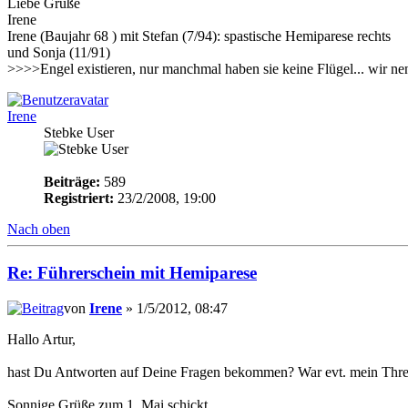
Liebe Grüße
Irene
Irene (Baujahr 68 ) mit Stefan (7/94): spastische Hemiparese rechts
und Sonja (11/91)
>>>>Engel existieren, nur manchmal haben sie keine Flügel... wir n
Irene
Stebke User
Beiträge:
589
Registriert:
23/2/2008, 19:00
Nach oben
Re: Führerschein mit Hemiparese
von
Irene
» 1/5/2012, 08:47
Hallo Artur,
hast Du Antworten auf Deine Fragen bekommen? War evt. mein Thread 
Sonnige Grüße zum 1. Mai schickt