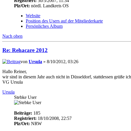
Registriert:
30/3/2007, 11:34
Plz/Ort:
nördl. Landkreis OS
Website
Position des Users auf der Mitgliederkarte
Persönliches Album
Nach oben
Re: Rehacare 2012
von
Ursula
» 8/10/2012, 03:26
Hallo Reiner,
wir sind in diesem Jahr auch nicht in Düsseldorf, stattdessen grüße 
VG Ursula
Ursula
Stebke User
Beiträge:
185
Registriert:
18/10/2008, 22:57
Plz/Ort:
NRW