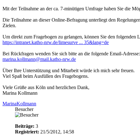
Mit der Teilnahme an der ca. 7-minütigen Umfrage haben Sie die Mögl
Die Teilnahme an dieser Online-Befragung unterliegt den Regelungen
Zielen.
Um direkt zum Fragebogen zu gelangen, können Sie den folgenden 
https://intranet.katho-nrw.de/limesurve ... 35&lang=de
Bei Rückfragen wenden Sie sich bitte an die folgende Email-Adresse:
marina.kollmann@mail.katho-nrw.de
Über Ihre Unterstützung und Mitarbeit würde ich mich sehr freuen.
Viel Spaß beim Ausfüllen des Fragebogens.
Viele Grüße aus Köln und herzlichen Dank,
Marina Kollmann
MarinaKollmann
Besucher
Beiträge:
3
Registriert:
21/5/2012, 14:58