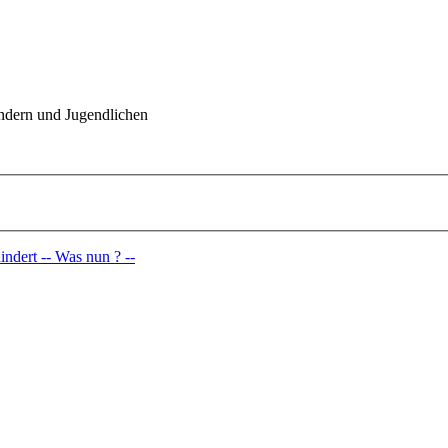
indern und Jugendlichen
ndert -- Was nun ? --