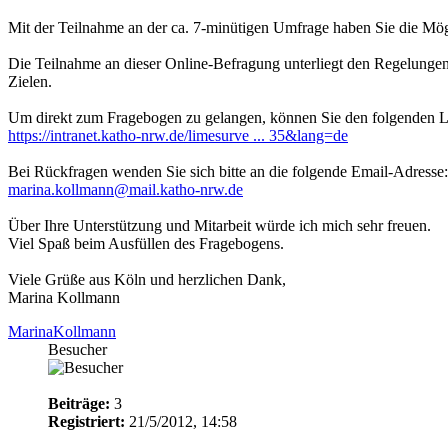
Mit der Teilnahme an der ca. 7-minütigen Umfrage haben Sie die Mögl
Die Teilnahme an dieser Online-Befragung unterliegt den Regelungen
Zielen.
Um direkt zum Fragebogen zu gelangen, können Sie den folgenden 
https://intranet.katho-nrw.de/limesurve ... 35&lang=de
Bei Rückfragen wenden Sie sich bitte an die folgende Email-Adresse:
marina.kollmann@mail.katho-nrw.de
Über Ihre Unterstützung und Mitarbeit würde ich mich sehr freuen.
Viel Spaß beim Ausfüllen des Fragebogens.
Viele Grüße aus Köln und herzlichen Dank,
Marina Kollmann
MarinaKollmann
Besucher
Beiträge:
3
Registriert:
21/5/2012, 14:58