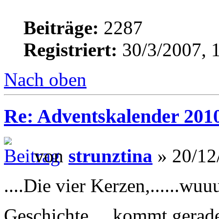
Beiträge:
2287
Registriert:
30/3/2007, 
Nach oben
Re: Adventskalender 201
von
strunztina
» 20/12
....Die vier Kerzen,......w
Geschichte,....kommt gerade 