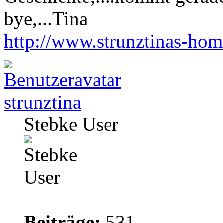
bye,...Tina
http://www.strunztinas-ho
strunztina
Stebke User
Beiträge:
531