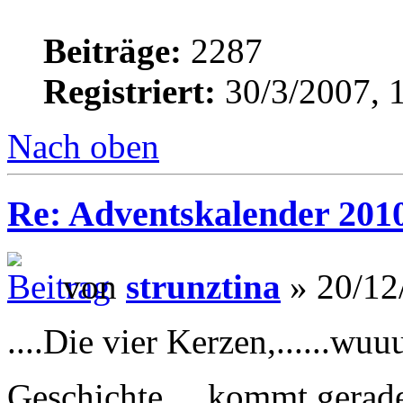
Beiträge:
2287
Registriert:
30/3/2007, 
Nach oben
Re: Adventskalender 201
von
strunztina
» 20/12
....Die vier Kerzen,......w
Geschichte,....kommt gerade 