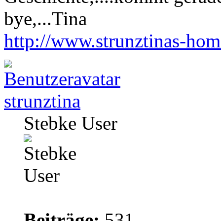
bye,...Tina
http://www.strunztinas-ho
strunztina
Stebke User
Beiträge:
531