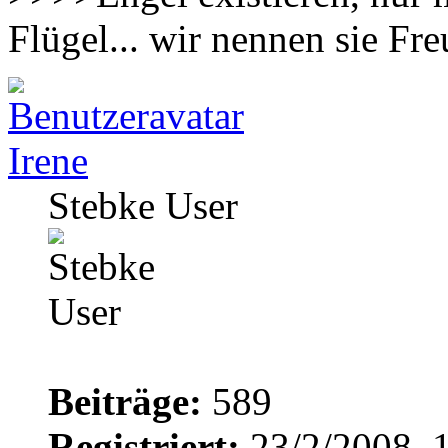
Flügel... wir nennen sie F
Irene
Stebke User
Beiträge:
589
Registriert:
23/2/2008, 