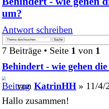
Behindert - wie gehen d
um?
Antwort schreiben
7 Beiträge • Seite
1
von
1
Behindert - wie gehen di
von
KatrinHH
» 11/4/
Hallo zusammen!