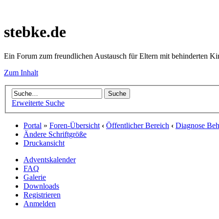
stebke.de
Ein Forum zum freundlichen Austausch für Eltern mit behinderten K
Zum Inhalt
Erweiterte Suche
Portal
»
Foren-Übersicht
‹
Öffentlicher Bereich
‹
Diagnose Behi
Ändere Schriftgröße
Druckansicht
Adventskalender
FAQ
Galerie
Downloads
Registrieren
Anmelden