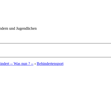
indern und Jugendlichen
ndert -- Was nun ? --
‹
Behindertensport