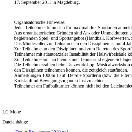
17. September 2011 in Magdeburg.
Organisatorische Hinweise:
Jeder Teilnehmer kann sich für maximal drei Sportarten anmeld
Aus organisatorischen Gründen sind An- oder Ummeldungen am 
begleitenden Spiel- und Sportangebot (Handball, Korbwerfen, 
Das Mindestalter zur Teilnahme an den Disziplinen ist auf 4 Jah
Zur Teilnahme an den Disziplinen und zum Betreten des Sportf
Teilnehmer mit atlantoaxialer Instabilität der Halswirbelsäule 
Zur Teilnahme am Tischtennis und Tennis sind eigene Schläger
Die Teilnehmerzahlen beim Tanzworkshop, Musicalworkshop un
den Disziplinen teilnehmen können, die zeitgleich stattfinden.
Anmerkungen 1000m-Lauf: Der/die Sportlerin (bzw. die Eltern/
Kreislaufund Bewegungsorgane selbst zu achten.
Teilnehmer am Fußballturnier können nicht bei den Leichtathlet
LG Mone
Dateianhänge
Down-Broschuere-2010.pdf