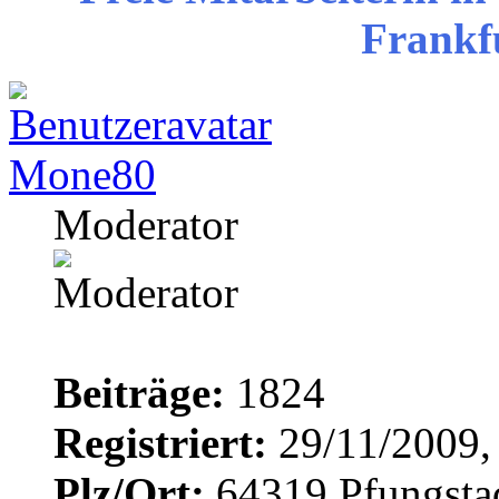
Frankf
Mone80
Moderator
Beiträge:
1824
Registriert:
29/11/2009,
Plz/Ort:
64319 Pfungsta