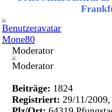
Frankf
Mone80
Moderator
Beiträge:
1824
Registriert:
29/11/2009,
Plz/Ort:
64319 Pfungsta