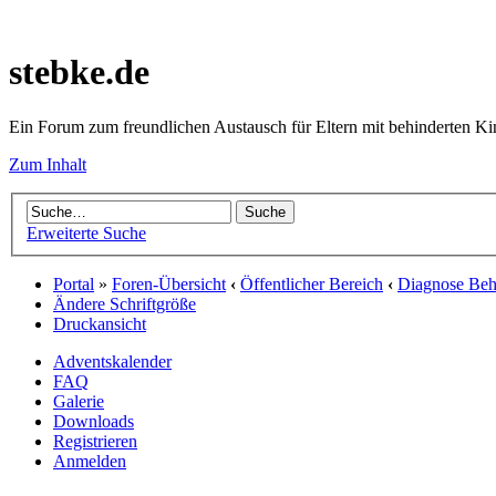
stebke.de
Ein Forum zum freundlichen Austausch für Eltern mit behinderten K
Zum Inhalt
Erweiterte Suche
Portal
»
Foren-Übersicht
‹
Öffentlicher Bereich
‹
Diagnose Behi
Ändere Schriftgröße
Druckansicht
Adventskalender
FAQ
Galerie
Downloads
Registrieren
Anmelden