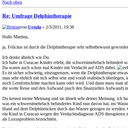
Nach oben
Re: Umfrage Delphintherapie
von
Ursula
» 2/3/2011, 19:38
Hallo Martina,
ja, Felicitas ist durch die Delphintherapie sehr selbstbewusst geworde
Ich denke ähnlich wie Du.
Ich habe in Curacao Kinder erlebt, die schwerstmehrfach behindert wa
Da waren auch schon mal Kinder mit Verdacht auf ADS dabei.
Es ist sicher schwierig, einzugrenzen, wem die Delphintherapie etwas
man sehr ehrlich mit sich selbst sein und vorab realistisch überlegen
noch Lernfortschritte machen kann oder wird. Und dann muss man abw
die weite Reise und den Aufwand (auch den finanziellen Aufwand) i
Du kennst meine Meinung und sie ähnelt sehr deiner Meinung. ich ha
was ein schwerstmehrfach behindertes Kind nun davon hat, ins Wass
Hand auf dem Delphinrücken durch das Wasser gezogen zu werden. Gen
ein Kind in Curacao wegen der Verdachtsdiagnose ADS therapieren zu
als Luxusproblem bezeichnen.