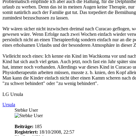
Problematisch empfinde ich aber auch die Haltung, für die Delphinth
urlaub zu werben. Denn das ist in meinen Augen keine Therapie, nu
somit natürlich auch der Familie gut tut. Das torpediert die Bemühu
zumindest bezuschussen zu lassen.
Wir wären sicher nicht inzwischen dreimal nach Curacao geflogen, we
gewesen wäre. Wenn Erfolge nach zwei Wochen einfach wieder vers
persönlich nicht an einen Therapieerfolg sondern einfach nur an die 
eines erholsamen Urlaubs und der besonderen Atmosphäre in dieser Z
Vielleicht noch eines: Ich kenne ein Kind im Wachkoma vor und nach
Kind hat sich auch viel getan. Auch jetzt, noch fast ein Jahr später sin
hat, immer noch vorhanden. Allerdings war dieses Kind in Curacao und
Physiotherapeutin arbeiten müssen, musste z. b. knien, den Kopf allei
Man kann die Kinder einfach nicht über einen Kamm scheren nach 
"zu schwer behindert" oder "zu wenig behindert".
LG Ursula
Ursula
Stebke User
Beiträge:
185
Registriert:
18/10/2008, 22:57