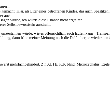
ren...
tte gemacht. Klar, als Elter eines betroffenen Kíndes, das auch Spastiken
er auch.
sagen würde, ich würde diese Chance nicht ergreifen.
eres Selbstbewusstsein ausstrahlt.
 umgegangen würde, wie es offensichtlich auch laufen kann - Transparen
e Haltung, dann hätte meiner Meinung nach die Delfintherpie wieder den
hwerst mehrfachbehindert, Z.n ALTE, ICP, blind, Microcephalus, Epil