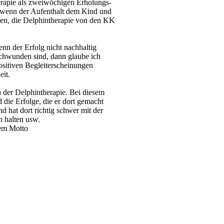
erapie als zweiwöchigen Erholungs-
r wenn der Aufenthalt dem Kind und
ngen, die Delphintherapie von den KK
nn der Erfolg nicht nachhaltig
chwunden sind, dann glaube ich
positiven Begleiterscheinungen
eit.
 der Delphintherapie. Bei diesem
d die Erfolge, die er dort gemacht
 hat dort richtig schwer mit der
n halten usw.
dem Motto