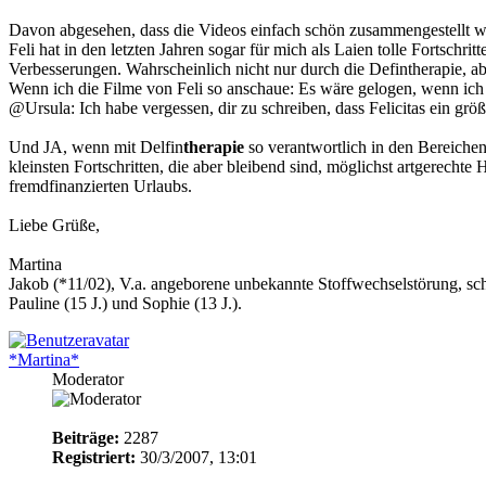
Davon abgesehen, dass die Videos einfach schön zusammengestellt wa
Feli hat in den letzten Jahren sogar für mich als Laien tolle Fortschri
Verbesserungen. Wahrscheinlich nicht nur durch die Defintherapie, ab
Wenn ich die Filme von Feli so anschaue: Es wäre gelogen, wenn ich 
@Ursula: Ich habe vergessen, dir zu schreiben, dass Felicitas ein größ
Und JA, wenn mit Delfin
therapie
so verantwortlich in den Bereichen
kleinsten Fortschritten, die aber bleibend sind, möglichst artgerecht
fremdfinanzierten Urlaubs.
Liebe Grüße,
Martina
Jakob (*11/02), V.a. angeborene unbekannte Stoffwechselstörung, sc
Pauline (15 J.) und Sophie (13 J.).
*Martina*
Moderator
Beiträge:
2287
Registriert:
30/3/2007, 13:01