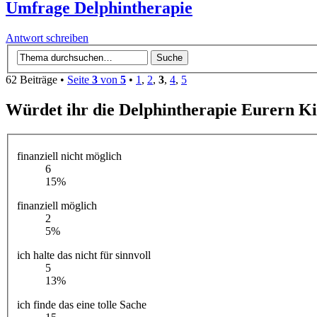
Umfrage Delphintherapie
Antwort schreiben
62 Beiträge •
Seite
3
von
5
•
1
,
2
,
3
,
4
,
5
Würdet ihr die Delphintherapie Eurern K
finanziell nicht möglich
6
15%
finanziell möglich
2
5%
ich halte das nicht für sinnvoll
5
13%
ich finde das eine tolle Sache