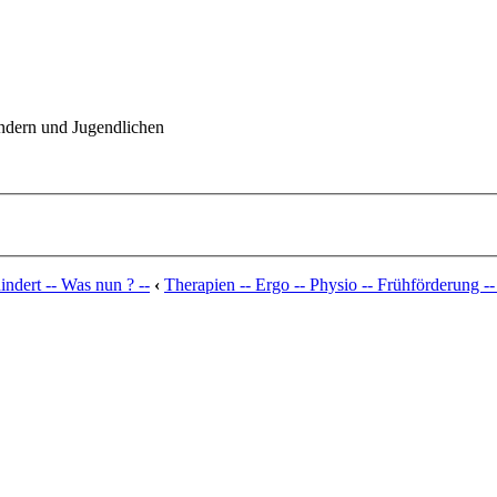
indern und Jugendlichen
ndert -- Was nun ? --
‹
Therapien -- Ergo -- Physio -- Frühförderung --