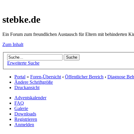
stebke.de
Ein Forum zum freundlichen Austausch für Eltern mit behinderten K
Zum Inhalt
Erweiterte Suche
Portal
»
Foren-Übersicht
‹
Öffentlicher Bereich
‹
Diagnose Behi
Ändere Schriftgröße
Druckansicht
Adventskalender
FAQ
Galerie
Downloads
Registrieren
Anmelden