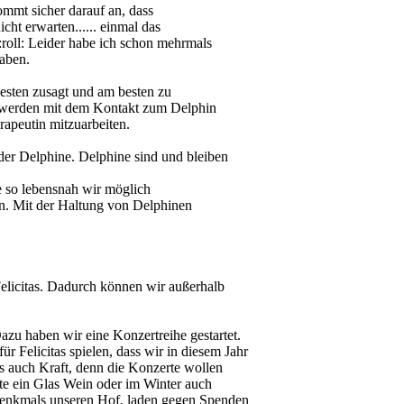
kommt sicher darauf an, dass
ht erwarten...... einmal das
Leider habe ich schon mehrmals
haben.
esten zusagt und am besten zu
g werden mit dem Kontakt zum Delphin
erapeutin mitzuarbeiten.
 der Delphine. Delphine sind und bleiben
e so lebensnah wir möglich
en. Mit der Haltung von Delphinen
t Felicitas. Dadurch können wir außerhalb
zu haben wir eine Konzertreihe gestartet.
r Felicitas spielen, dass wir in diesem Jahr
s auch Kraft, denn die Konzerte wollen
ste ein Glas Wein oder im Winter auch
Denkmals unseren Hof, laden gegen Spenden