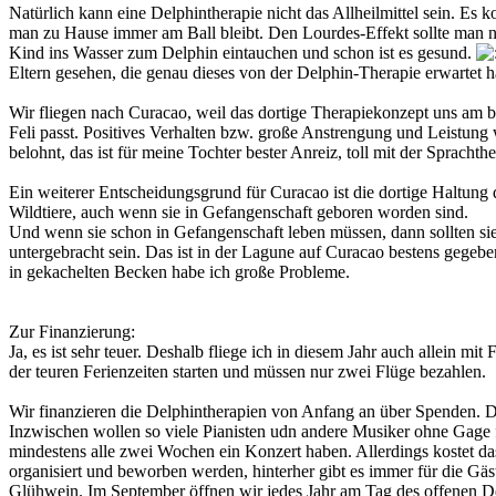
Natürlich kann eine Delphintherapie nicht das Allheilmittel sein. Es 
man zu Hause immer am Ball bleibt. Den Lourdes-Effekt sollte man nic
Kind ins Wasser zum Delphin eintauchen und schon ist es gesund.
Eltern gesehen, die genau dieses von der Delphin-Therapie erwartet 
Wir fliegen nach Curacao, weil das dortige Therapiekonzept uns am b
Feli passt. Positives Verhalten bzw. große Anstrengung und Leistun
belohnt, das ist für meine Tochter bester Anreiz, toll mit der Sprachth
Ein weiterer Entscheidungsgrund für Curacao ist die dortige Haltung
Wildtiere, auch wenn sie in Gefangenschaft geboren worden sind.
Und wenn sie schon in Gefangenschaft leben müssen, dann sollten si
untergebracht sein. Das ist in der Lagune auf Curacao bestens gegeb
in gekachelten Becken habe ich große Probleme.
Zur Finanzierung:
Ja, es ist sehr teuer. Deshalb fliege ich in diesem Jahr auch allein mi
der teuren Ferienzeiten starten und müssen nur zwei Flüge bezahlen.
Wir finanzieren die Delphintherapien von Anfang an über Spenden. Da
Inzwischen wollen so viele Pianisten udn andere Musiker ohne Gage fü
mindestens alle zwei Wochen ein Konzert haben. Allerdings kostet da
organisiert und beworben werden, hinterher gibt es immer für die Gä
Glühwein. Im September öffnen wir jedes Jahr am Tag des offenen 