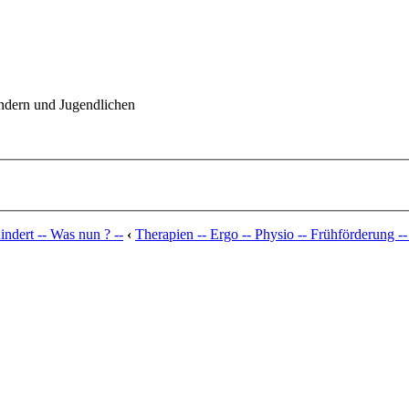
indern und Jugendlichen
ndert -- Was nun ? --
‹
Therapien -- Ergo -- Physio -- Frühförderung --