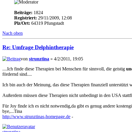
Beiträge:
1824
Registriert:
29/11/2009, 12:08
Plz/Ort:
64319 Pfungstadt
Nach oben
Re: Umfrage Delphintherapie
von
strunztina
» 4/2/2011, 19:05
....Ich finde diese Therapien bei Menschen für sinnvoll, die geistig
un
fördernd sind....
Ich bin auch der Meinung, das diese Therapien finanziell unterstützt we
Außerdem müssen diese Therapien nicht unbedingt in den USA stattfind
Für Joy finde ich es nicht notwendig,da gibt es genug andere koste
bye,...Tina
http://www.strunztinas-homepage.de
-
strunztina