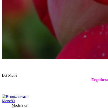
LG Mone
Ergothera
Mone80
Moderator