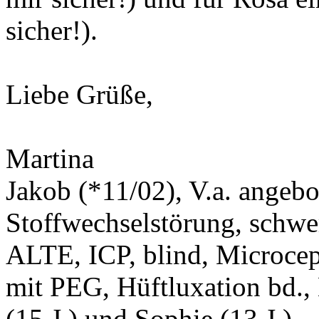
sicher!).
Liebe Grüße,
Martina
Jakob (*11/02), V.a. angeb
Stoffwechselstörung, schwe
ALTE, ICP, blind, Microcep
mit PEG, Hüftluxation bd.,
(15 J.) und Sophie (13 J.).