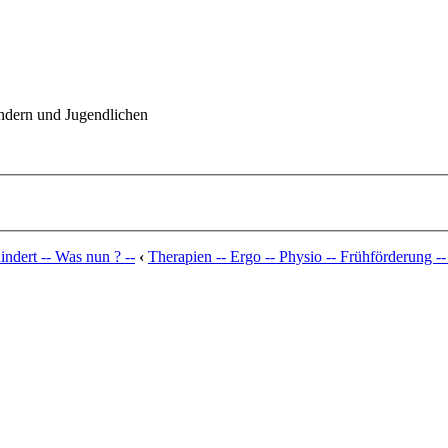
indern und Jugendlichen
ndert -- Was nun ? --
‹
Therapien -- Ergo -- Physio -- Frühförderung --