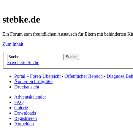
stebke.de
Ein Forum zum freundlichen Austausch für Eltern mit behinderten K
Zum Inhalt
Erweiterte Suche
Portal
»
Foren-Übersicht
‹
Öffentlicher Bereich
‹
Diagnose Behi
Ändere Schriftgröße
Druckansicht
Adventskalender
FAQ
Galerie
Downloads
Registrieren
Anmelden