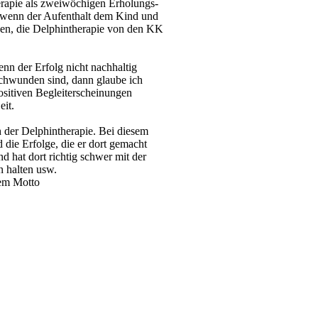
erapie als zweiwöchigen Erholungs-
r wenn der Aufenthalt dem Kind und
ngen, die Delphintherapie von den KK
nn der Erfolg nicht nachhaltig
chwunden sind, dann glaube ich
positiven Begleiterscheinungen
eit.
 der Delphintherapie. Bei diesem
d die Erfolge, die er dort gemacht
 hat dort richtig schwer mit der
n halten usw.
dem Motto