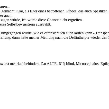
ren...
tte gemacht. Klar, als Elter eines betroffenen Kíndes, das auch Spastiken
er auch.
sagen würde, ich würde diese Chance nicht ergreifen.
eres Selbstbewusstsein ausstrahlt.
 umgegangen würde, wie es offensichtlich auch laufen kann - Transparen
e Haltung, dann hätte meiner Meinung nach die Delfintherpie wieder den
hwerst mehrfachbehindert, Z.n ALTE, ICP, blind, Microcephalus, Epil