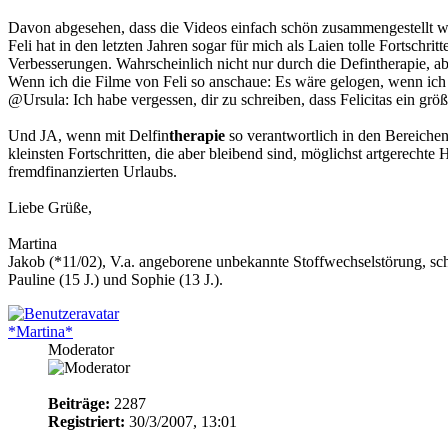
Davon abgesehen, dass die Videos einfach schön zusammengestellt wa
Feli hat in den letzten Jahren sogar für mich als Laien tolle Fortschri
Verbesserungen. Wahrscheinlich nicht nur durch die Defintherapie, ab
Wenn ich die Filme von Feli so anschaue: Es wäre gelogen, wenn ich 
@Ursula: Ich habe vergessen, dir zu schreiben, dass Felicitas ein größ
Und JA, wenn mit Delfin
therapie
so verantwortlich in den Bereichen
kleinsten Fortschritten, die aber bleibend sind, möglichst artgerecht
fremdfinanzierten Urlaubs.
Liebe Grüße,
Martina
Jakob (*11/02), V.a. angeborene unbekannte Stoffwechselstörung, sc
Pauline (15 J.) und Sophie (13 J.).
*Martina*
Moderator
Beiträge:
2287
Registriert:
30/3/2007, 13:01