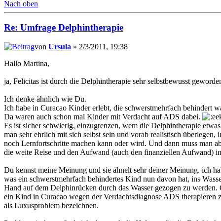
Nach oben
Re: Umfrage Delphintherapie
von
Ursula
» 2/3/2011, 19:38
Hallo Martina,
ja, Felicitas ist durch die Delphintherapie sehr selbstbewusst geworde
Ich denke ähnlich wie Du.
Ich habe in Curacao Kinder erlebt, die schwerstmehrfach behindert wa
Da waren auch schon mal Kinder mit Verdacht auf ADS dabei.
Es ist sicher schwierig, einzugrenzen, wem die Delphintherapie etwas
man sehr ehrlich mit sich selbst sein und vorab realistisch überlegen
noch Lernfortschritte machen kann oder wird. Und dann muss man abw
die weite Reise und den Aufwand (auch den finanziellen Aufwand) i
Du kennst meine Meinung und sie ähnelt sehr deiner Meinung. ich ha
was ein schwerstmehrfach behindertes Kind nun davon hat, ins Wass
Hand auf dem Delphinrücken durch das Wasser gezogen zu werden. Gen
ein Kind in Curacao wegen der Verdachtsdiagnose ADS therapieren zu
als Luxusproblem bezeichnen.