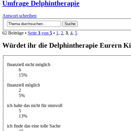
Umfrage Delphintherapie
Antwort schreiben
62 Beiträge •
Seite
3
von
5
•
1
,
2
,
3
,
4
,
5
Würdet ihr die Delphintherapie Eurern K
finanziell nicht möglich
6
15%
finanziell möglich
2
5%
ich halte das nicht für sinnvoll
5
13%
ich finde das eine tolle Sache