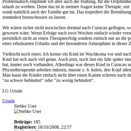
Problematisch empfinde ich aber auch die Haltung, für die Delphinth
urlaub zu werben. Denn das ist in meinen Augen keine Therapie, nu
somit natürlich auch der Familie gut tut. Das torpediert die Bemühu
zumindest bezuschussen zu lassen.
Wir wären sicher nicht inzwischen dreimal nach Curacao geflogen, we
gewesen wäre. Wenn Erfolge nach zwei Wochen einfach wieder vers
persönlich nicht an einen Therapieerfolg sondern einfach nur an die 
eines erholsamen Urlaubs und der besonderen Atmosphäre in dieser Z
Vielleicht noch eines: Ich kenne ein Kind im Wachkoma vor und nach
Kind hat sich auch viel getan. Auch jetzt, noch fast ein Jahr später sin
hat, immer noch vorhanden. Allerdings war dieses Kind in Curacao und
Physiotherapeutin arbeiten müssen, musste z. b. knien, den Kopf allei
Man kann die Kinder einfach nicht über einen Kamm scheren nach 
"zu schwer behindert" oder "zu wenig behindert".
LG Ursula
Ursula
Stebke User
Beiträge:
185
Registriert:
18/10/2008, 22:57