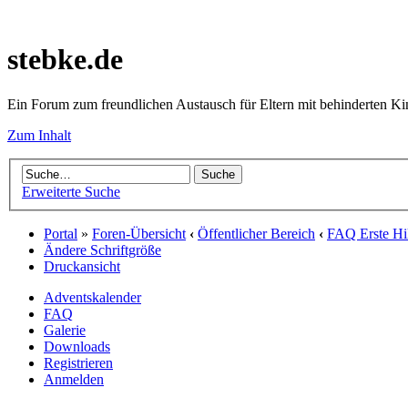
stebke.de
Ein Forum zum freundlichen Austausch für Eltern mit behinderten K
Zum Inhalt
Erweiterte Suche
Portal
»
Foren-Übersicht
‹
Öffentlicher Bereich
‹
FAQ Erste Hil
Ändere Schriftgröße
Druckansicht
Adventskalender
FAQ
Galerie
Downloads
Registrieren
Anmelden