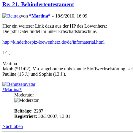
Re: 21. Behindertentestament
von
*Martina*
» 18/9/2010, 16:09
Hier ein weiterer Link dazu aus der HP des Löwenherz:
Die pdf-Datei findet ihr unter Erbschaftsbroschüre.
http://kinderhospiz-loewenherz.de/de/infomaterial.html
LG,
Martina
Jakob (*11/02), V.a. angeborene unbekannte Stoffwechselstörung, sc
Pauline (15 J.) und Sophie (13 J.).
*Martina*
Moderator
Beiträge:
2287
Registriert:
30/3/2007, 13:01
Nach oben