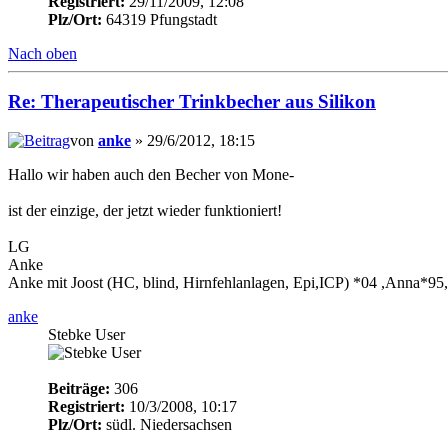
Registriert:
29/11/2009, 12:08
Plz/Ort:
64319 Pfungstadt
Nach oben
Re: Therapeutischer Trinkbecher aus Silikon
von
anke
» 29/6/2012, 18:15
Hallo wir haben auch den Becher von Mone-
ist der einzige, der jetzt wieder funktioniert!
LG
Anke
Anke mit Joost (HC, blind, Hirnfehlanlagen, Epi,ICP) *04 ,Anna*95
anke
Stebke User
Beiträge:
306
Registriert:
10/3/2008, 10:17
Plz/Ort:
südl. Niedersachsen