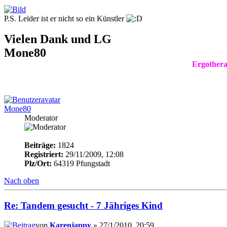
P.S. Leider ist er nicht so ein Künstler
Vielen Dank und LG
Mone80
Ergothera
Mone80
Moderator
Beiträge:
1824
Registriert:
29/11/2009, 12:08
Plz/Ort:
64319 Pfungstadt
Nach oben
Re: Tandem gesucht - 7 Jähriges Kind
von
Karenjappy
» 27/1/2010, 20:59