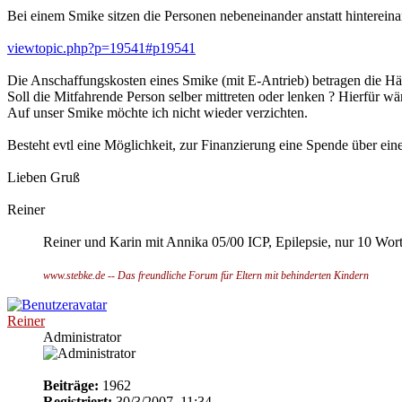
Bei einem Smike sitzen die Personen nebeneinander anstatt hintereina
viewtopic.php?p=19541#p19541
Die Anschaffungskosten eines Smike (mit E-Antrieb) betragen die H
Soll die Mitfahrende Person selber mittreten oder lenken ? Hierfür wä
Auf unser Smike möchte ich nicht wieder verzichten.
Besteht evtl eine Möglichkeit, zur Finanzierung eine Spende über ei
Lieben Gruß
Reiner
Reiner und Karin mit Annika 05/00 ICP, Epilepsie, nur 10 Wor
www.stebke.de -- Das freundliche Forum für Eltern mit behinderten Kindern
Reiner
Administrator
Beiträge:
1962
Registriert:
30/3/2007, 11:34