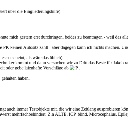
iert über die Eingliederungshilfe)
nnte mich gestern erst durchringen, beides zu beantragen - weil das alles
 die PK keinen Autositz zahlt - aber dagegen kann ich nichts machen. 
s so scheint, als wäre das üblich).
hniker kommt und dann versuchen wir zu Dritt das Beste für Jakob ra
heit oder gebe laienhafte Vorschläge ab
.
g gehalten haben.
gt auch immer Testobjekte mit, die wir eine Zeitlang ausprobieren k
hwerst mehrfachbehindert, Z.n ALTE, ICP, blind, Microcephalus, Epil