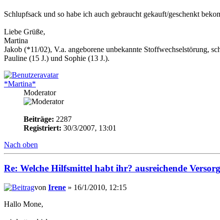
Schlupfsack und so habe ich auch gebraucht gekauft/geschenkt bek
Liebe Grüße,
Martina
Jakob (*11/02), V.a. angeborene unbekannte Stoffwechselstörung, sc
Pauline (15 J.) und Sophie (13 J.).
*Martina*
Moderator
Beiträge:
2287
Registriert:
30/3/2007, 13:01
Nach oben
Re: Welche Hilfsmittel habt ihr? ausreichende Verso
von
Irene
» 16/1/2010, 12:15
Hallo Mone,