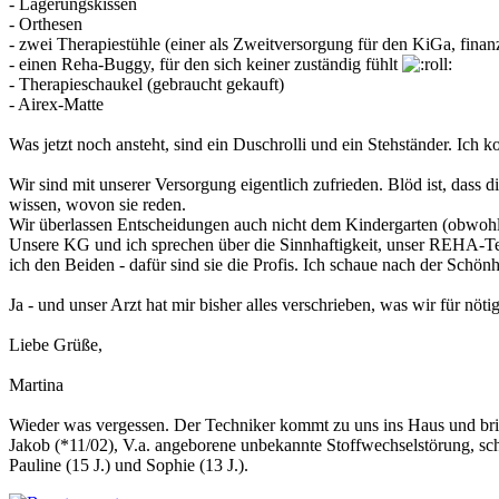
- Lagerungskissen
- Orthesen
- zwei Therapiestühle (einer als Zweitversorgung für den KiGa, finanz
- einen Reha-Buggy, für den sich keiner zuständig fühlt
- Therapieschaukel (gebraucht gekauft)
- Airex-Matte
Was jetzt noch ansteht, sind ein Duschrolli und ein Stehständer. Ich ko
Wir sind mit unserer Versorgung eigentlich zufrieden. Blöd ist, dass
wissen, wovon sie reden.
Wir überlassen Entscheidungen auch nicht dem Kindergarten (obwohl e
Unsere KG und ich sprechen über die Sinnhaftigkeit, unser REHA-Tec
ich den Beiden - dafür sind sie die Profis. Ich schaue nach der Schön
Ja - und unser Arzt hat mir bisher alles verschrieben, was wir für nöti
Liebe Grüße,
Martina
Wieder was vergessen. Der Techniker kommt zu uns ins Haus und brin
Jakob (*11/02), V.a. angeborene unbekannte Stoffwechselstörung, sc
Pauline (15 J.) und Sophie (13 J.).