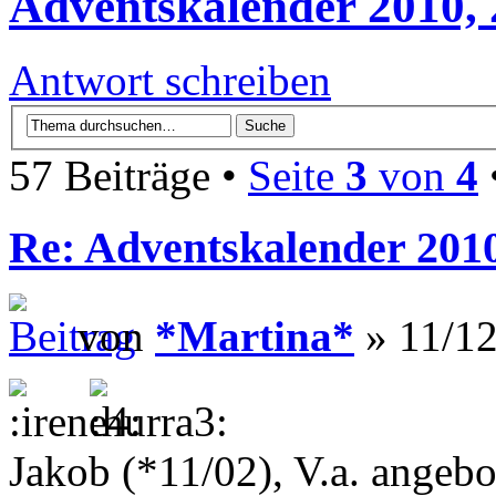
Adventskalender 2010, 
Antwort schreiben
57 Beiträge •
Seite
3
von
4
Re: Adventskalender 201
von
*Martina*
» 11/12
Jakob (*11/02), V.a. angeb