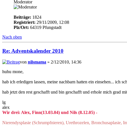
Moderator
Beiträge:
1824
Registriert:
29/11/2009, 12:08
Plz/Ort:
64319 Pfungstadt
Nach oben
Re: Adventskalender 2010
von
nilsmama
» 2/12/2010, 14:36
huhu mone,
hab ich erledigen lassen, meine nachbarn hatten ein einsehen... ich sc
hab jetzt den rest geschafft und bin geschafft und erhole mich grad m
lg
alex
Wir drei: Alex, Finn(13.03.04) und Nils (8.12.05) -
Nierendysplasie (Schrumpfnieren), Urethrozelen, Bronchusaplasie, 