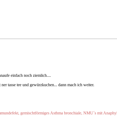
hnaufe einfach noch ziemlich....
it ner tasse tee und gewürzkuchen... dann mach ich weiter.
Immundefekt, gemischtförmiges Asthma bronchiale, NMU´s mit Anaphyl