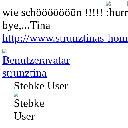
wie schööööööön !!!!!
bye,...Tina
http://www.strunztinas-ho
strunztina
Stebke User