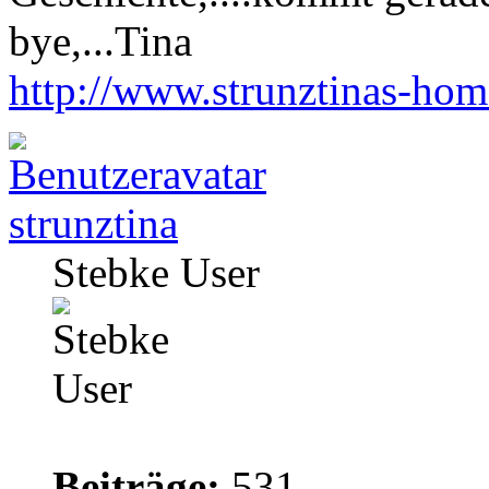
bye,...Tina
http://www.strunztinas-ho
strunztina
Stebke User
Beiträge:
531