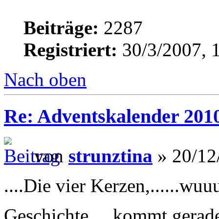
Beiträge:
2287
Registriert:
30/3/2007, 
Nach oben
Re: Adventskalender 201
von
strunztina
» 20/12
....Die vier Kerzen,......w
Geschichte,....kommt gerade 