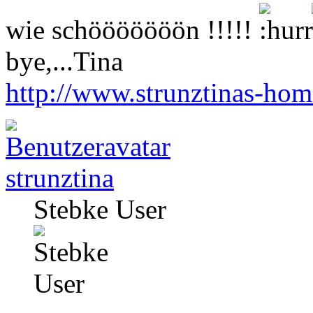
wie schööööööön !!!!!
bye,...Tina
http://www.strunztinas-ho
strunztina
Stebke User