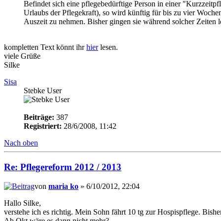
Befindet sich eine pflegebedürftige Person in einer "Kurzzeit
Urlaubs der Pflegekraft), so wird künftig für bis zu vier Woche
Auszeit zu nehmen. Bisher gingen sie während solcher Zeiten l
kompletten Text könnt ihr
hier
lesen.
viele Grüße
Silke
Sisa
Stebke User
Beiträge:
387
Registriert:
28/6/2008, 11:42
Nach oben
Re: Pflegereform 2012 / 2013
von
maria ko
» 6/10/2012, 22:04
Hallo Silke,
verstehe ich es richtig. Mein Sohn fährt 10 tg zur Hospispflege. Bishe
Ab Okt wäre es dann nicht mehr?