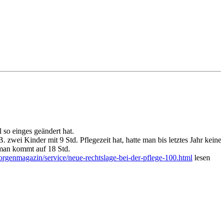
so einges geändert hat.
 zwei Kinder mit 9 Std. Pflegezeit hat, hatte man bis letztes Jahr kei
man kommt auf 18 Std.
orgenmagazin/service/neue-rechtslage-bei-der-pflege-100.html
lesen