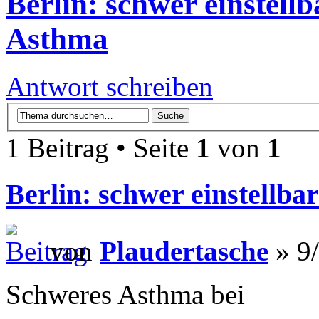
Berlin: schwer einstellb
Asthma
Antwort schreiben
1 Beitrag • Seite
1
von
1
Berlin: schwer einstellba
von
Plaudertasche
» 9/
Schweres Asthma bei