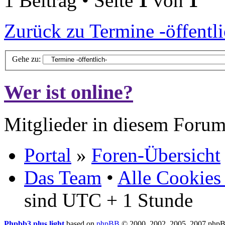
1 Beitrag • Seite
1
von
1
Zurück zu Termine -öffentli
Gehe zu:
Wer ist online?
Mitglieder in diesem Forum
Portal
»
Foren-Übersicht
Das Team
•
Alle Cookies
sind UTC + 1 Stunde
Phpbb3 plus light
based on
phpBB
© 2000, 2002, 2005, 2007 php