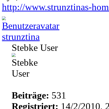
http://www.strunztinas-ho
strunztina
Stebke User
Beiträge:
531
Registriert:
14/2/2010, 