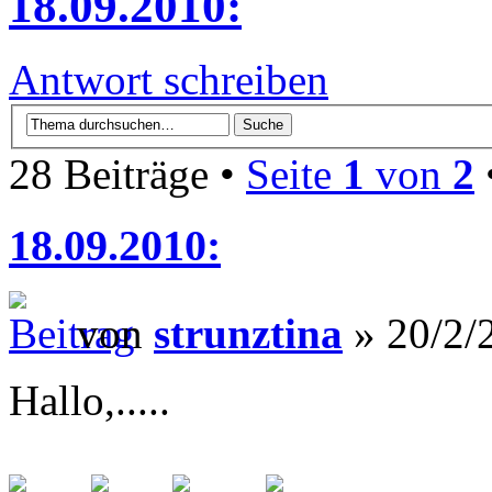
18.09.2010:
Antwort schreiben
28 Beiträge •
Seite
1
von
2
18.09.2010:
von
strunztina
» 20/2/
Hallo,.....