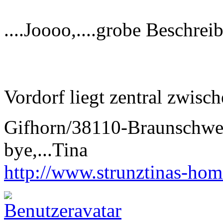
....Joooo,....grobe Beschrei
Vordorf liegt zentral zwi
Gifhorn/38110-Braunschw
bye,...Tina
http://www.strunztinas-ho