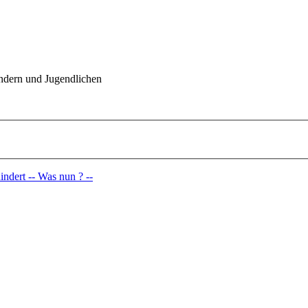
indern und Jugendlichen
ndert -- Was nun ? --