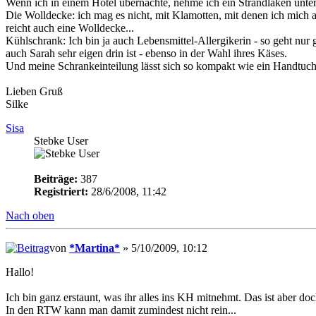
Wenn ich in einem Hotel übernachte, nehme ich ein Strandlaken unter 
Die Wolldecke: ich mag es nicht, mit Klamotten, mit denen ich mich 
reicht auch eine Wolldecke...
Kühlschrank: Ich bin ja auch Lebensmittel-Allergikerin - so geht nu
auch Sarah sehr eigen drin ist - ebenso in der Wahl ihres Käses.
Und meine Schrankeinteilung lässt sich so kompakt wie ein Handtuch 
Lieben Gruß
Silke
Sisa
Stebke User
Beiträge:
387
Registriert:
28/6/2008, 11:42
Nach oben
von
*Martina*
» 5/10/2009, 10:12
Hallo!
Ich bin ganz erstaunt, was ihr alles ins KH mitnehmt. Das ist aber doc
In den RTW kann man damit zumindest nicht rein...