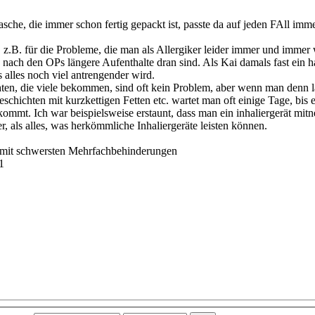
che, die immer schon fertig gepackt ist, passte da auf jeden FAll imme
, z.B. für die Probleme, die man als Allergiker leider immer und immer 
 nach den OPs längere Aufenthalte dran sind. Als Kai damals fast ein h
alles noch viel antrengender wird.
hten, die viele bekommen, sind oft kein Problem, aber wenn man denn 
chten mit kurzkettigen Fetten etc. wartet man oft einige Tage, bis es 
mmt. Ich war beispielsweise erstaunt, dass man ein inhaliergerät mitne
er, als alles, was herkömmliche Inhaliergeräte leisten können.
e mit schwersten Mehrfachbehinderungen
1