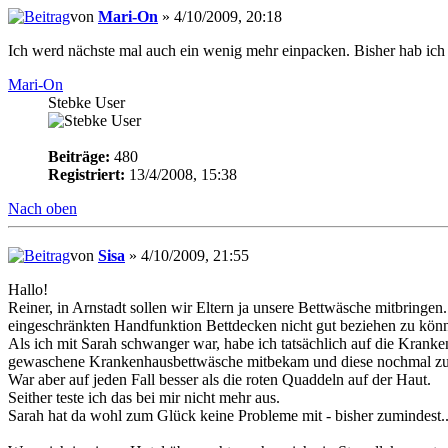
von
Mari-On
» 4/10/2009, 20:18
Ich werd nächste mal auch ein wenig mehr einpacken. Bisher hab ich i
Mari-On
Stebke User
Beiträge:
480
Registriert:
13/4/2008, 15:38
Nach oben
von
Sisa
» 4/10/2009, 21:55
Hallo!
Reiner, in Arnstadt sollen wir Eltern ja unsere Bettwäsche mitbringe
eingeschränkten Handfunktion Bettdecken nicht gut beziehen zu kön
Als ich mit Sarah schwanger war, habe ich tatsächlich auf die Krank
gewaschene Krankenhausbettwäsche mitbekam und diese nochmal zu 
War aber auf jeden Fall besser als die roten Quaddeln auf der Haut.
Seither teste ich das bei mir nicht mehr aus.
Sarah hat da wohl zum Glück keine Probleme mit - bisher zumindest..