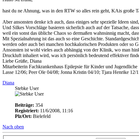
hast du ne Ahnung, was in den RTW so alles rein geht, KAis große Tas
Aber ansonsten denke ich auch, dass einiges sehr spezielle Ideen sind
Und Silkes Vorschläge basieren sicherlich auch auf der Tatsache, dass
weil ein sonst das übliche Chaos so dermaßen wahnsinnig macht, dass 
Mit Spezialnahrung ist das auch so eine Geschichte. Standardgeschic
werden oder auch bei manchen hochkalorischen Produkten oder so Geschi
Ansonsten ist wohl vieles auch abhängig von der Klinik, wo man hinko
Druckluft inhaliert wird, was ich persönlich bedeutend effektiver find
Liebe Grüße, Diana
Mitarbeiterin Fachkrankenhaus Epilepsie für Kinder und Jugendlich
Lasse 12/06; Peer Ole 04/08; Jonna Kristin 04/10; Tjara Henrike 12/1
Diana
Stebke User
Beiträge:
354
Registriert:
11/6/2008, 11:16
Plz/Ort:
Bielefeld
Nach oben