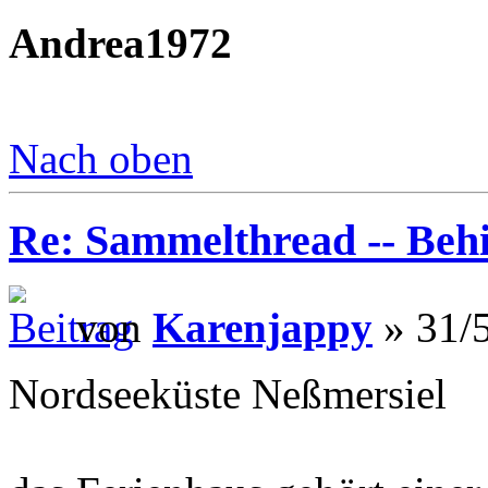
Andrea1972
Nach oben
Re: Sammelthread -- Be
von
Karenjappy
» 31/5
Nordseeküste Neßmersiel