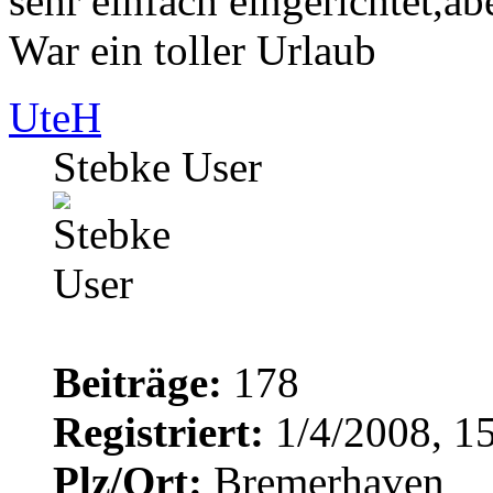
sehr einfach eingerichtet,ab
War ein toller Urlaub
UteH
Stebke User
Beiträge:
178
Registriert:
1/4/2008, 1
Plz/Ort:
Bremerhaven