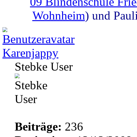
09 Blindenschule Fri
Wohnheim
) und Paul
Karenjappy
Stebke User
Beiträge:
236