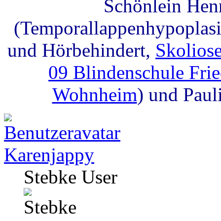
Schönlein Hen
(Temporallappenhypoplasie
und Hörbehindert,
Skolios
09 Blindenschule Fri
Wohnheim
) und Paul
Karenjappy
Stebke User