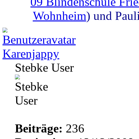
09 Blindenschule Fri
Wohnheim
) und Paul
Karenjappy
Stebke User
Beiträge:
236