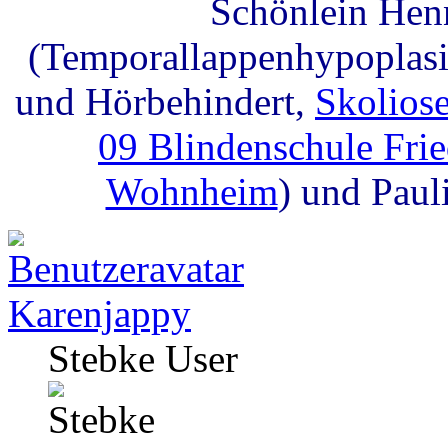
Schönlein Hen
(Temporallappenhypoplasie
und Hörbehindert,
Skolios
09 Blindenschule Fri
Wohnheim
) und Paul
Karenjappy
Stebke User