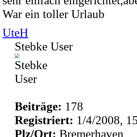
sehr einfach eingerichtet,ab
War ein toller Urlaub
UteH
Stebke User
Beiträge:
178
Registriert:
1/4/2008, 1
Plz/Ort:
Bremerhaven