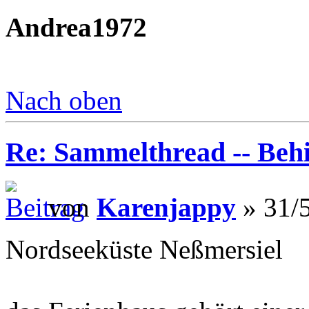
Andrea1972
Nach oben
Re: Sammelthread -- Be
von
Karenjappy
» 31/5
Nordseeküste Neßmersiel