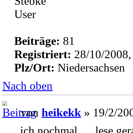
Beiträge:
81
Registriert:
28/10/2008,
Plz/Ort:
Niedersachsen
Nach oben
von
heikekk
» 19/2/200
......ich nochmal......lese 