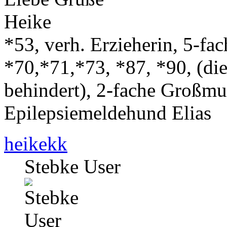
Heike
*53, verh. Erzieherin, 5-fa
*70,*71,*73, *87, *90, (die
behindert), 2-fache Großmut
Epilepsiemeldehund Elias
heikekk
Stebke User