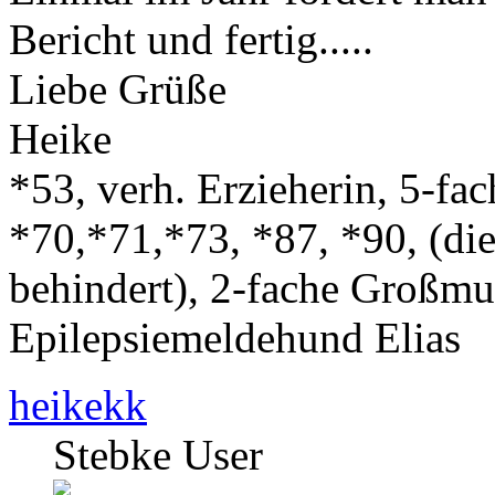
Bericht und fertig.....
Liebe Grüße
Heike
*53, verh. Erzieherin, 5-fa
*70,*71,*73, *87, *90, (die
behindert), 2-fache Großmut
Epilepsiemeldehund Elias
heikekk
Stebke User