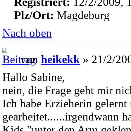
Registriert:
12/2/2009, 
Plz/Ort:
Magdeburg
Nach oben
von
heikekk
» 21/2/200
Hallo Sabine,
nein, die Frage geht mir nicht
Ich habe Erzieherin gelernt
gearbeitet......irgendwann 
Kids "unter den Arm gekle