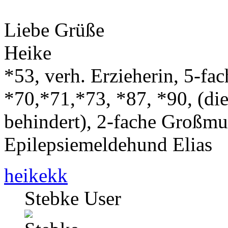
Liebe Grüße
Heike
*53, verh. Erzieherin, 5-fa
*70,*71,*73, *87, *90, (die
behindert), 2-fache Großmut
Epilepsiemeldehund Elias
heikekk
Stebke User