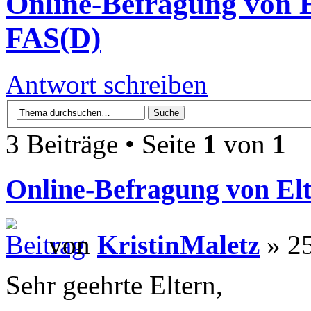
Online-Befragung von E
FAS(D)
Antwort schreiben
3 Beiträge • Seite
1
von
1
Online-Befragung von Elt
von
KristinMaletz
» 25
Sehr geehrte Eltern,