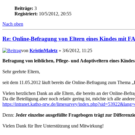
Beiträge:
3
Registriert:
10/5/2012, 20:55
Nach oben
Re: Online-Befragung von Eltern eines Kindes mit F
von
KristinMaletz
» 3/6/2012, 11:25
Befragung von leiblichen, Pflege- und Adoptiveltern eines Kind
Sehr geehrte Eltern,
seit dem 11.05.2012 läuft bereits die Online-Befragung zum Thema „
Vielen herzlichen Dank an alle Eltern, die bereits an der Online-Be
Da die Beteiligung aber noch relativ gering ist, möchte ich alle ande
https://intranet.katho-nrw.de/limesurvey/index.php?sid=53922&lang=
Denn:
Jeder einzelne ausgefüllte Fragebogen trägt zur Differenzi
Vielen Dank für Ihre Unterstützung und Mitwirkung!