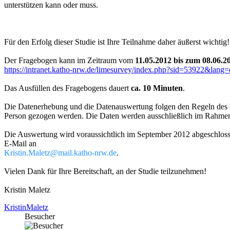
unterstützen kann oder muss.
Für den Erfolg dieser Studie ist Ihre Teilnahme daher äußerst wichtig!
Der Fragebogen kann im Zeitraum vom
11.05.2012 bis zum 08.06.2
https://intranet.katho-nrw.de/limesurvey/index.php?sid=53922&lang=
Das Ausfüllen des Fragebogens dauert
ca. 10 Minuten
.
Die Datenerhebung und die Datenauswertung folgen den Regeln des Da
Person gezogen werden. Die Daten werden ausschließlich im Rahmen
Die Auswertung wird voraussichtlich im September 2012 abgeschlossen
E-Mail an
Kristin.Maletz@mail.katho-nrw.de
.
Vielen Dank für Ihre Bereitschaft, an der Studie teilzunehmen!
Kristin Maletz
KristinMaletz
Besucher