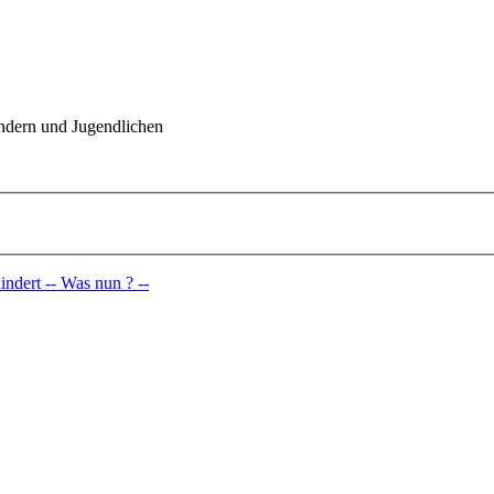
indern und Jugendlichen
ndert -- Was nun ? --