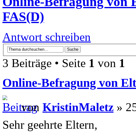
Online-Befragung von E
FAS(D)
Antwort schreiben
3 Beiträge • Seite
1
von
1
Online-Befragung von Elt
von
KristinMaletz
» 25
Sehr geehrte Eltern,