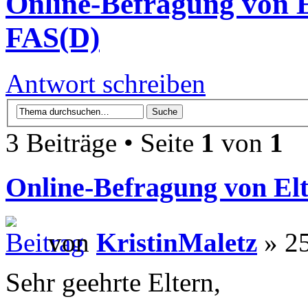
Online-Befragung von E
FAS(D)
Antwort schreiben
3 Beiträge • Seite
1
von
1
Online-Befragung von Elt
von
KristinMaletz
» 25
Sehr geehrte Eltern,