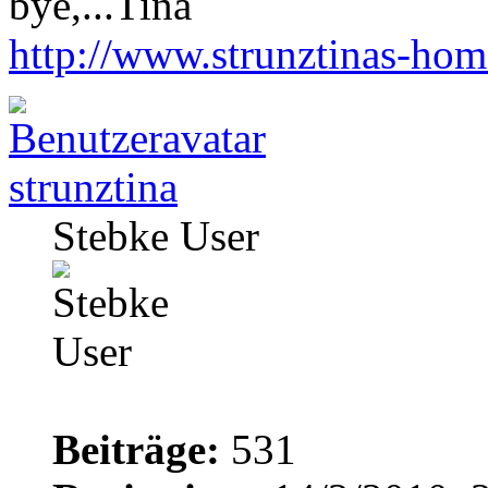
bye,...Tina
http://www.strunztinas-ho
strunztina
Stebke User
Beiträge:
531