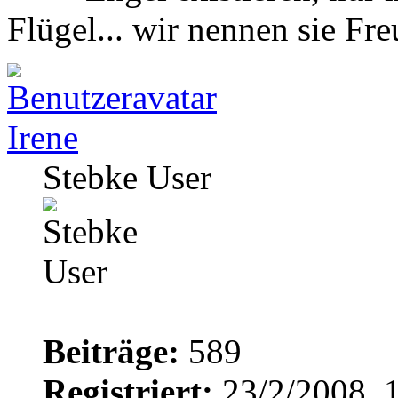
Flügel... wir nennen sie F
Irene
Stebke User
Beiträge:
589
Registriert:
23/2/2008, 