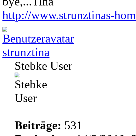
bye,...Tina
http://www.strunztinas-ho
strunztina
Stebke User
Beiträge:
531