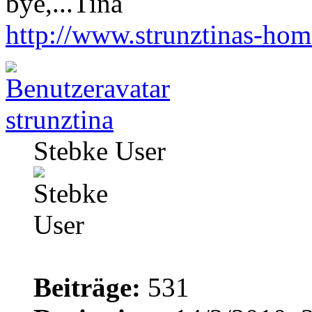
bye,...Tina
http://www.strunztinas-ho
strunztina
Stebke User
Beiträge:
531