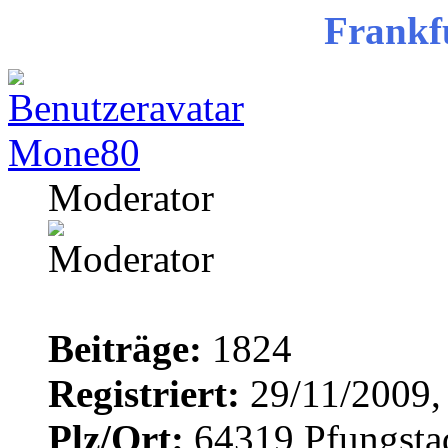
Frankf
Mone80
Moderator
Beiträge:
1824
Registriert:
29/11/2009,
Plz/Ort:
64319 Pfungsta