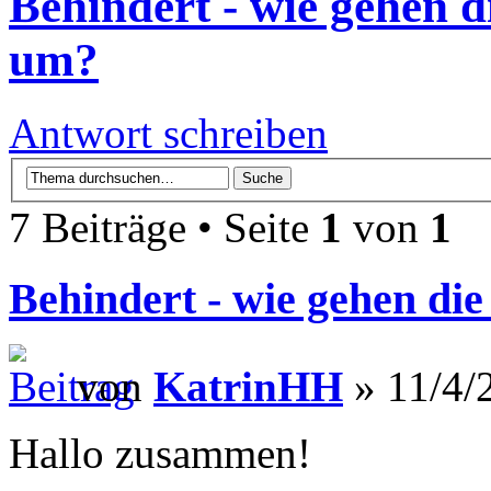
Behindert - wie gehen d
um?
Antwort schreiben
7 Beiträge • Seite
1
von
1
Behindert - wie gehen di
von
KatrinHH
» 11/4/
Hallo zusammen!