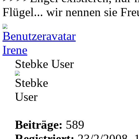
Flügel... wir nennen sie F
Irene
Stebke User
Beiträge:
589
Registriert:
23/2/2008, 