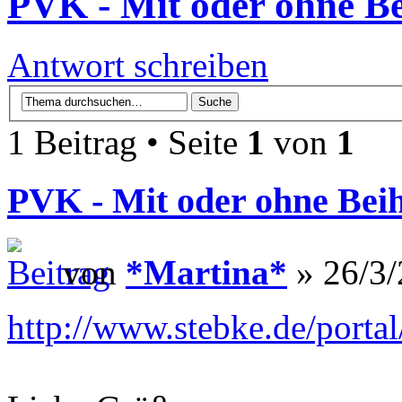
PVK - Mit oder ohne Bei
Antwort schreiben
1 Beitrag • Seite
1
von
1
PVK - Mit oder ohne Beih
von
*Martina*
» 26/3/
http://www.stebke.de/port