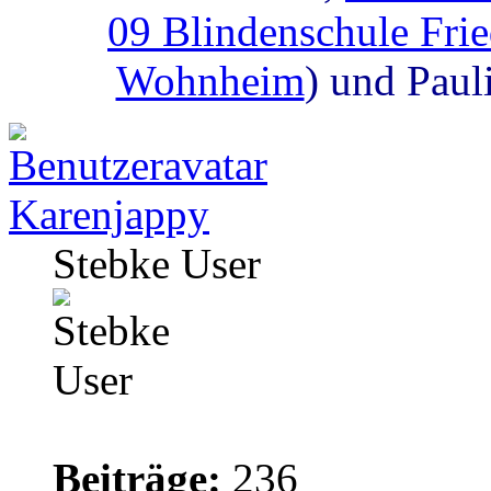
09 Blindenschule Fri
Wohnheim
) und Paul
Karenjappy
Stebke User
Beiträge:
236