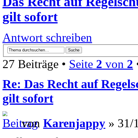
Das Recht auf Regelsch
gilt sofort
Antwort schreiben
27 Beiträge •
Seite
2
von
2
Re: Das Recht auf Regels
gilt sofort
von
Karenjappy
» 31/1