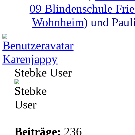
09 Blindenschule Fri
Wohnheim
) und Paul
Karenjappy
Stebke User
Beiträge:
236