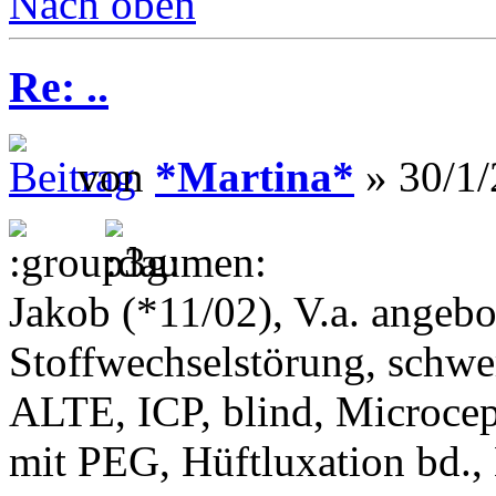
Nach oben
Re: ..
von
*Martina*
» 30/1/
Jakob (*11/02), V.a. angeb
Stoffwechselstörung, schwe
ALTE, ICP, blind, Microcep
mit PEG, Hüftluxation bd.,