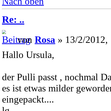
Nach oben
Re: ..
von
Rosa
» 13/2/2012,
Hallo Ursula,
der Pulli passt , nochmal Dan
es ist etwas milder geworde
eingepackt....
lg