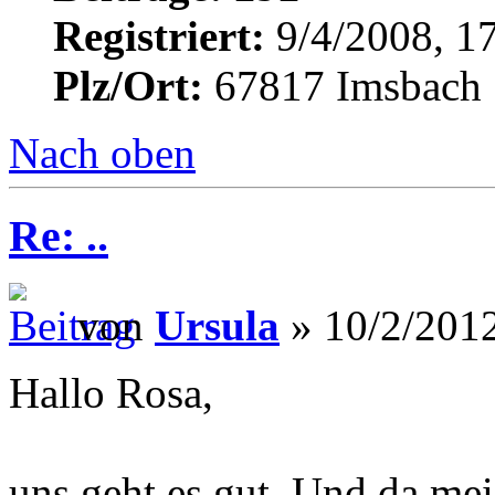
Registriert:
9/4/2008, 1
Plz/Ort:
67817 Imsbach
Nach oben
Re: ..
von
Ursula
» 10/2/2012
Hallo Rosa,
uns geht es gut. Und da meis