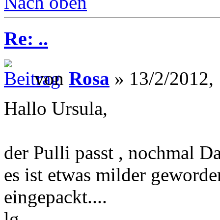
Nach oben
Re: ..
von
Rosa
» 13/2/2012,
Hallo Ursula,
der Pulli passt , nochmal Dan
es ist etwas milder geworde
eingepackt....
lg