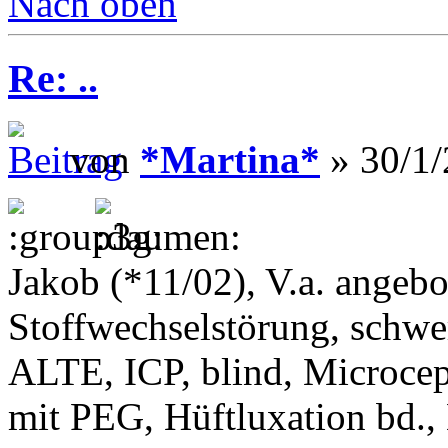
Nach oben
Re: ..
von
*Martina*
» 30/1/
Jakob (*11/02), V.a. angeb
Stoffwechselstörung, schwe
ALTE, ICP, blind, Microcep
mit PEG, Hüftluxation bd.,