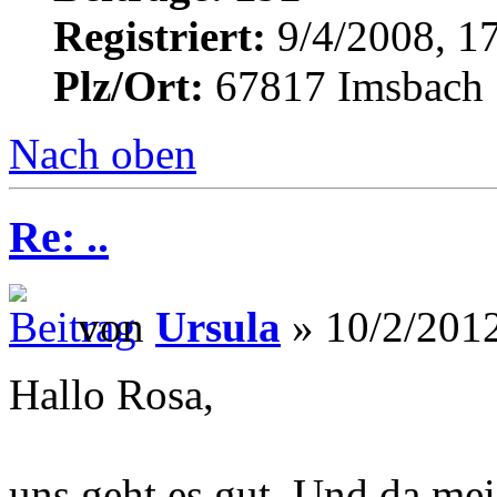
Registriert:
9/4/2008, 1
Plz/Ort:
67817 Imsbach
Nach oben
Re: ..
von
Ursula
» 10/2/2012
Hallo Rosa,
uns geht es gut. Und da meis