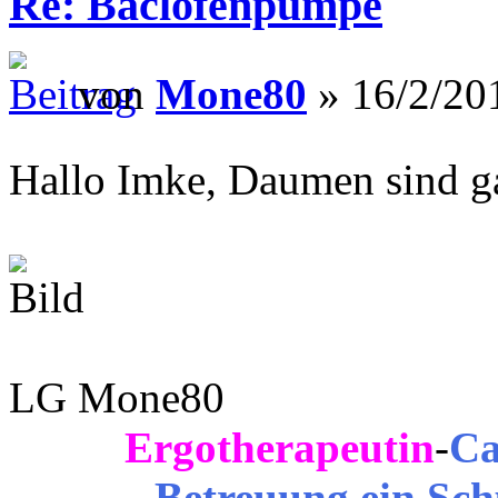
Re: Baclofenpumpe
von
Mone80
» 16/2/20
Hallo Imke, Daumen sind g
LG Mone80
Ergotherapeutin
-
Ca
Betreuung ein Sch