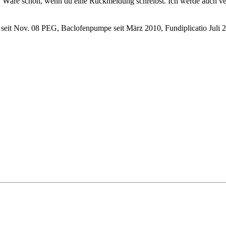
fen. Wäre schön, wenn du eine Rückmeldung schreibst. Ich werde auch v
 seit Nov. 08 PEG, Baclofenpumpe seit März 2010, Fundiplicatio Juli 