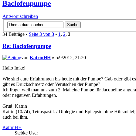
Baclofenpumpe
Antwort schreiben
34 Beiträge •
Seite
3
von
3
•
1
,
2
,
3
Re: Baclofenpumpe
von
KatrinHH
» 5/9/2012, 21:20
Hallo Imke!
Wie sind eure Erfahrungen bis heute mit der Pumpe? Gab oder gibt es
gibt es Druckschmerz oder Verutschen der Pumpe?
Ich frage, weil man uns zum 2. Mal eine Pumpe für Jacqueline angerate
oder negativen Erfahrungen.
Gruß, Katrin
Katrin (10/74), Tetraspastik / Diplegie und Epilepsie ohne Hilfsmittel
auch bei ihm.
KatrinHH
Stebke User