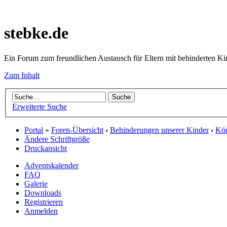
stebke.de
Ein Forum zum freundlichen Austausch für Eltern mit behinderten K
Zum Inhalt
Erweiterte Suche
Portal
»
Foren-Übersicht
‹
Behinderungen unserer Kinder
‹
Kör
Ändere Schriftgröße
Druckansicht
Adventskalender
FAQ
Galerie
Downloads
Registrieren
Anmelden