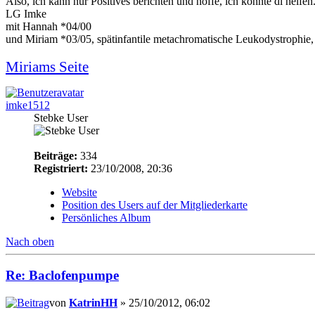
Also, ich kann nur Positives berichten und hoffe, ich konnte di hel
LG Imke
mit Hannah *04/00
und Miriam *03/05, spätinfantile metachromatische Leukodystrophie,
Miriams Seite
imke1512
Stebke User
Beiträge:
334
Registriert:
23/10/2008, 20:36
Website
Position des Users auf der Mitgliederkarte
Persönliches Album
Nach oben
Re: Baclofenpumpe
von
KatrinHH
» 25/10/2012, 06:02