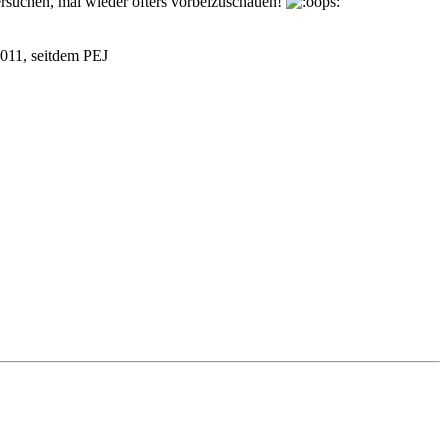
ersuchen, mal wieder öfters vorbeizuschauen!
2011, seitdem PEJ