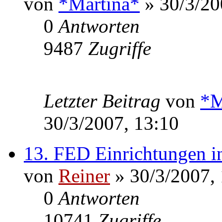
von
*Martina*
» 30/3/20
0
Antworten
9487
Zugriffe
Letzter Beitrag
von
*M
30/3/2007, 13:10
13. FED Einrichtungen i
von
Reiner
» 30/3/2007,
0
Antworten
10741
Zugriffe